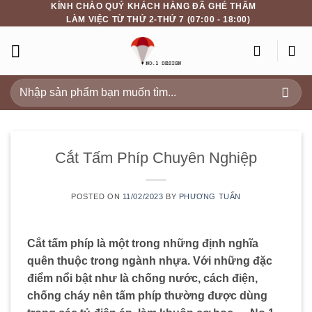
KÍNH CHÀO QUÝ KHÁCH HÀNG ĐÃ GHÉ THĂM
Skip
LÀM VIỆC TỪ THỨ 2-THỨ 7 (07:00 - 18:00)
to
content
Search
for:
Cắt Tấm Phíp Chuyên Nghiệp
POSTED ON
11/02/2023
BY
PHƯƠNG TUẤN
Cắt tấm phíp là một trong những định nghĩa
quên thuộc trong ngành nhựa. Với những đặc
điểm nổi bật như là chống nước, cách điện,
chống cháy nên tấm phíp thường được dùng