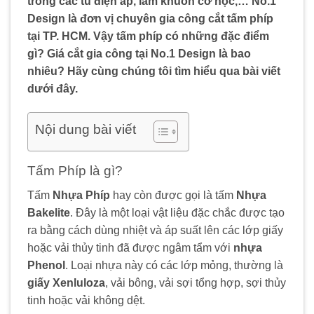
trong các tủ điện áp, làm khuôn cơ học,… No.1
Design là đơn vị chuyên gia công cắt tấm phíp
tại TP. HCM. Vậy tấm phíp có những đặc điểm
gì? Giá cắt gia công tại No.1 Design là bao
nhiêu? Hãy cùng chúng tôi tìm hiểu qua bài viết
dưới đây.
Nội dung bài viết
Tấm Phíp là gì?
Tấm
Nhựa Phíp
hay còn được gọi là tấm
Nhựa
Bakelite
. Đây là một loại vật liệu đặc chắc được tạo
ra bằng cách dùng nhiệt và áp suất lên các lớp giấy
hoặc vải thủy tinh đã được ngâm tẩm với
nhựa
Phenol
. Loại nhựa này có các lớp mỏng, thường là
giấy Xenluloza
, vải bông, vải sợi tổng hợp, sợi thủy
tinh hoặc vải không dệt.