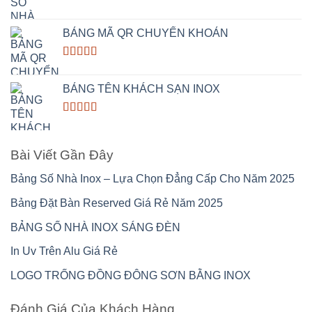
Rated
5.00
out of 5
BẢNG MÃ QR CHUYỂN KHOẢN
Rated
5.00
out of 5
BẢNG TÊN KHÁCH SẠN INOX
Rated
5.00
out of 5
Bài Viết Gần Đây
Bảng Số Nhà Inox – Lựa Chọn Đẳng Cấp Cho Năm 2025
Bảng Đặt Bàn Reserved Giá Rẻ Năm 2025
BẢNG SỐ NHÀ INOX SÁNG ĐÈN
In Uv Trên Alu Giá Rẻ
LOGO TRỐNG ĐỒNG ĐÔNG SƠN BẰNG INOX
Đánh Giá Của Khách Hàng