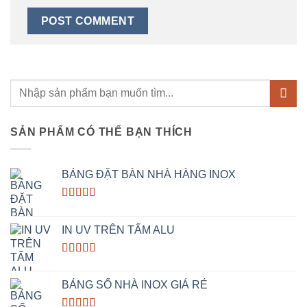
Search
for:
SẢN PHẨM CÓ THỂ BẠN THÍCH
BẢNG ĐẶT BÀN NHÀ HÀNG INOX
Rated
5.00
out of 5
IN UV TRÊN TẤM ALU
Rated
5.00
out of 5
BẢNG SỐ NHÀ INOX GIÁ RẺ