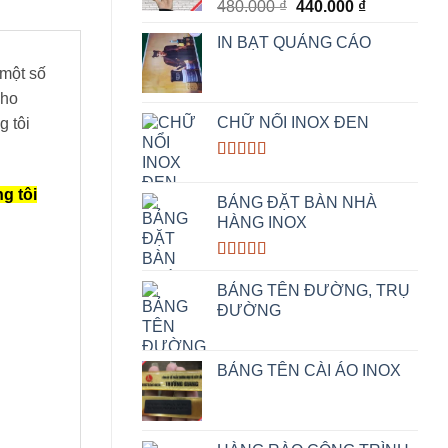
Original
Current
480.000
₫
440.000
₫
price
price
IN BẠT QUẢNG CÁO
was:
is:
480.000 ₫.
440.000 ₫.
 một số
cho
CHỮ NỔI INOX ĐEN
g tôi
Rated
5.00
out of 5
g tôi
BẢNG ĐẶT BÀN NHÀ
HÀNG INOX
Rated
5.00
out of 5
BẢNG TÊN ĐƯỜNG, TRỤ
ĐƯỜNG
BẢNG TÊN CÀI ÁO INOX