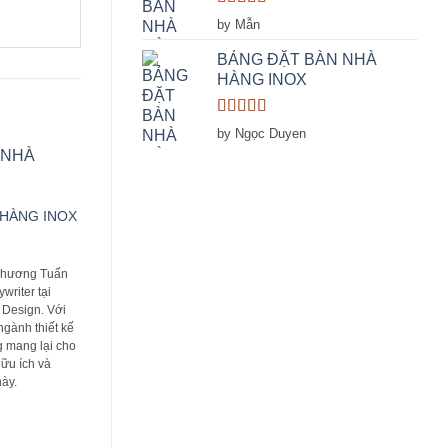
Rated
5
out
by Mẫn
of 5
BẢNG ĐẶT BÀN NHÀ
HÀNG INOX
Rated
5
out
by Ngọc Duyen
of 5
 HÀNG INOX
hương Tuấn
writer tại
Design. Với
ngành thiết kế
g mang lại cho
hữu ích và
này.
BIỂN INOX ĂN MÒN
CHỮ INOX CHÂ
(1)
(2)
Rated
5
out
Rated
5
out
Bảng inox ăn mòn là một sản phẩm
PHƯƠNG TUẤN Phư