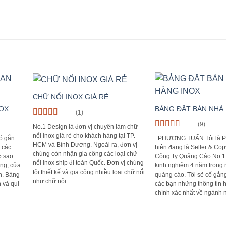
CHỮ NỔI INOX GIÁ RẺ
OX
BẢNG ĐẶT BÀN NHÀ
(1)
Rated
5
out
(9)
No.1 Design là đơn vị chuyên làm chữ
of 5
Rated
5
out
nổi inox giá rẻ cho khách hàng tại TP.
ó gắn
PHƯƠNG TUẤN Tôi là P
of 5
HCM và Bình Dương. Ngoài ra, đơn vị
 các
hiện đang là Seller & Copy
chúng còn nhận gia công các loại chữ
5 sao.
Công Ty Quảng Cáo No.1 
nổi inox ship đi toàn Quốc. Đơn vị chúng
ng, cửa
kinh nghiệm 4 năm trong 
tôi thiết kế và gia công nhiều loại chữ nổi
n. Bảng
quảng cáo. Tôi sẽ cố gắn
như chữ nổi...
 và qui
các bạn những thông tin 
chính xác nhất về ngành 