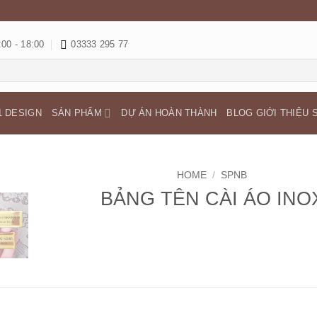
:00 - 18:00
03333 295 77
1 DESIGN
SẢN PHẨM
DỰ ÁN HOÀN THÀNH
BLOG GIỚI THIỆU 
HOME
/
SPNB
BẢNG TÊN CÀI ÁO INO