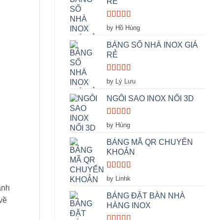
RẺ
Rated
5
out
by Hồ Hùng
of 5
BẢNG SỐ NHÀ INOX GIÁ
RẺ
Rated
5
out
by Lý Lưu
of 5
NGÔI SAO INOX NỔI 3D
Rated
5
out
by Hùng
of 5
BẢNG MÃ QR CHUYỂN
KHOẢN
Rated
5
out
by Linhk
of 5
ành
BẢNG ĐẶT BÀN NHÀ
về
HÀNG INOX