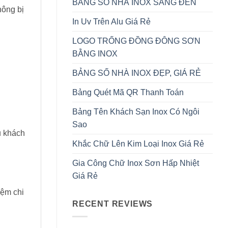
BẢNG SỐ NHÀ INOX SÁNG ĐÈN
hông bị
In Uv Trên Alu Giá Rẻ
LOGO TRỐNG ĐỒNG ĐÔNG SƠN
BẰNG INOX
BẢNG SỐ NHÀ INOX ĐẸP, GIÁ RẺ
Bảng Quét Mã QR Thanh Toán
Bảng Tên Khách Sạn Inox Có Ngôi
Sao
u khách
Khắc Chữ Lên Kim Loại Inox Giá Rẻ
Gia Công Chữ Inox Sơn Hấp Nhiệt
Giá Rẻ
iệm chi
RECENT REVIEWS