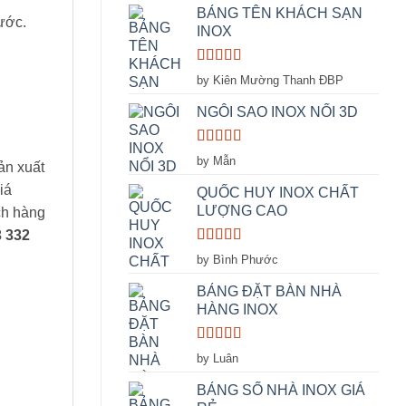
BẢNG TÊN KHÁCH SẠN
ước.
INOX
Rated
5
out
by Kiên Mường Thanh ĐBP
of 5
NGÔI SAO INOX NỔI 3D
Rated
5
out
by Mẫn
ản xuất
of 5
iá
QUỐC HUY INOX CHẤT
LƯỢNG CAO
ách hàng
3 332
Rated
5
out
by Bình Phước
of 5
BẢNG ĐẶT BÀN NHÀ
HÀNG INOX
Rated
5
out
by Luân
of 5
BẢNG SỐ NHÀ INOX GIÁ