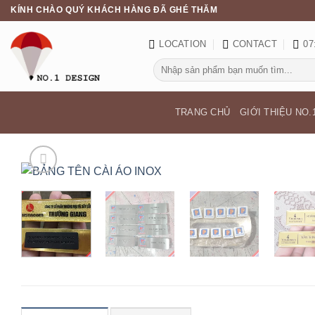
Skip
KÍNH CHÀO QUÝ KHÁCH HÀNG ĐÃ GHÉ THĂM
to
content
LOCATION
CONTACT
07
Search
for:
TRANG CHỦ
GIỚI THIỆU NO.