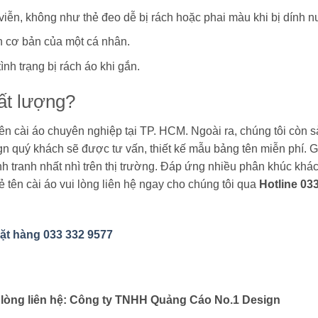
viễn, không như thẻ đeo dễ bị rách hoặc phai màu khi bị dính n
n cơ bản của một cá nhân.
h trạng bị rách áo khi gắn.
ất lượng?
tên cài áo chuyên nghiệp tại TP. HCM. Ngoài ra, chúng tôi còn s
ign quý khách sẽ được tư vấn, thiết kế mẫu bảng tên miễn phí. G
ạnh tranh nhất nhì trên thị trường. Đáp ứng nhiều phân khúc kh
 tên cài áo vui lòng liên hệ ngay cho chúng tôi qua
Hotline 03
đặt hàng 033 332 9577
vui lòng liên hệ: Công ty TNHH Quảng Cáo No.1 Design