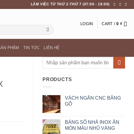
LÀM VIỆC TỪ THỨ 2-THỨ 7 (07:00 - 18:00)
LOGIN
CART /
0
₫
SẢN PHẨM
TIN TỨC
LIÊN HỆ
Search
for:
PRODUCTS
X
VÁCH NGĂN CNC BẰNG
GỖ
BẢNG SỐ NHÀ INOX ĂN
MÒN MÀU NHŨ VÀNG