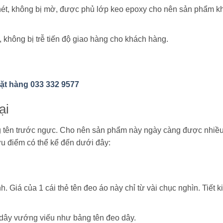
 nét, không bị mờ, được phủ lớp keo epoxy cho nên sản phẩm k
 không bị trễ tiến độ giao hàng cho khách hàng.
đặt hàng 033 332 9577
ại
ng tên trước ngực. Cho nên sản phẩm này ngày càng được nhiề
u điểm có thể kể đến dưới đây:
h. Giá của 1 cái thẻ tên đeo áo này chỉ từ vài chục nghìn. Tiết k
à dây vướng viếu như bảng tên đeo dây.