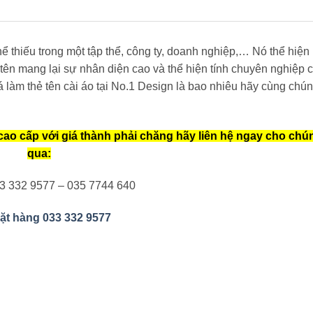
hể thiếu trong một tập thể, công ty, doanh nghiệp,… Nó thể hiện
 tên mang lại sự nhân diện cao và thể hiện tính chuyên nghiệp 
 làm thẻ tên cài áo tại No.1 Design là bao nhiêu hãy cùng chún
ao cấp với giá thành phải chăng hãy liên hệ ngay cho chún
qua:
3 332 9577 – 035 7744 640
đặt hàng 033 332 9577