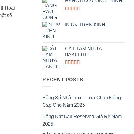
HÀNG RÀO CÔNG TRÌNH
hì loại
một số
Rated
5.00
out of 5
IN UV TRÊN KÍNH
CẮT TẤM NHỰA
BAKELITE
Rated
5.00
out of 5
RECENT POSTS
Bảng Số Nhà Inox – Lựa Chọn Đẳng
Cấp Cho Năm 2025
Bảng Đặt Bàn Reserved Giá Rẻ Năm
2025