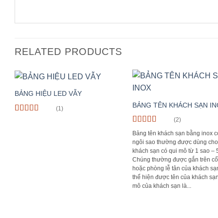
RELATED PRODUCTS
BẢNG HIỆU LED VẪY
BẢNG TÊN KHÁCH SẠN IN
(1)
Rated
5
out
(2)
of 5
Rated
5
out
Bảng tên khách sạn bằng inox c
of 5
ngôi sao thường được dùng cho
khách sạn có qui mô từ 1 sao – 
Chúng thường được gắn trên cổ
hoặc phòng lễ tân của khách sạ
thể hiện được tên của khách sạn
mô của khách sạn là...