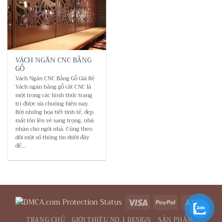
VÁCH NGĂN CNC BẰNG
GỖ
Vách Ngăn CNC Bằng Gỗ Giá Rẻ
Vách ngăn bằng gỗ cắt CNC là
một trong các hình thức trang
trí được ưa chuộng hiện nay.
Bởi những họa tiết tinh tế, đẹp
mắt tôn lên vẻ sang trọng, nhã
nhặn cho ngôi nhà. Cùng theo
dõi một số thông tin dưới đây
để...
Visa
PayPal
Atm
TRANG CHỦ
GIỚI THIỆU NO.1 DESIGN
SẢN PHẨM