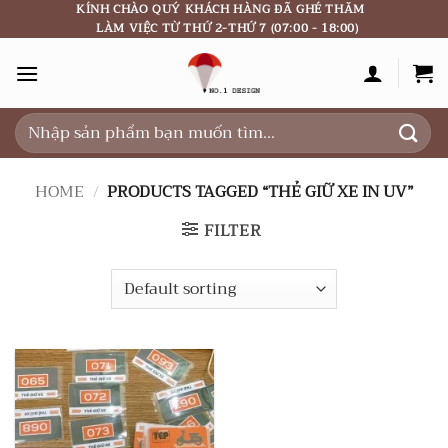
Skip
KÍNH CHÀO QUÝ KHÁCH HÀNG ĐÃ GHÉ THĂM
LÀM VIỆC TỪ THỨ 2-THỨ 7 (07:00 - 18:00)
to
content
Search
for:
HOME
/
PRODUCTS TAGGED “THẺ GIỮ XE IN UV”
FILTER