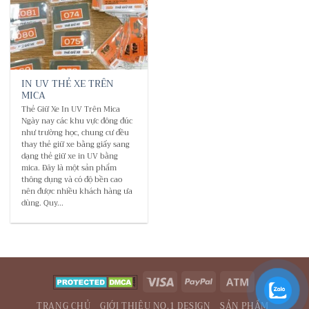
IN UV THẺ XE TRÊN
MICA
Thẻ Giữ Xe In UV Trên Mica
Ngày nay các khu vực đông đúc
như trường học, chung cư đều
thay thẻ giữ xe bằng giấy sang
dạng thẻ giữ xe in UV bằng
mica. Đây là một sản phẩm
thông dụng và có độ bền cao
nên được nhiều khách hàng ưa
dùng. Quy...
Visa
PayPal
Atm
TRANG CHỦ
GIỚI THIỆU NO.1 DESIGN
SẢN PHẨM