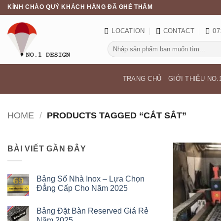
Skip
KÍNH CHÀO QUÝ KHÁCH HÀNG ĐÃ GHÉ THĂM
to
content
LOCATION
CONTACT
07
Search
for:
TRANG CHỦ
GIỚI THIỆU NO.
HOME
/
PRODUCTS TAGGED “CẮT SẮT”
BÀI VIẾT GẦN ĐÂY
Bảng Số Nhà Inox – Lựa Chọn
Đẳng Cấp Cho Năm 2025
No
Comments
Bảng Đặt Bàn Reserved Giá Rẻ
on
Bảng
Năm 2025