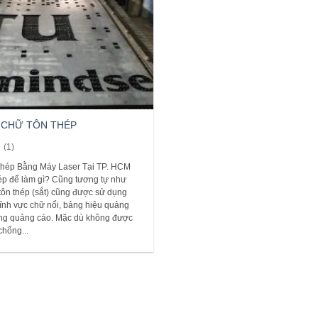
 CHỮ TÔN THÉP
(1)
hép Bằng Máy Laser Tại TP. HCM
hép để làm gì? Cũng tương tự như
u tôn thép (sắt) cũng được sử dụng
 lĩnh vực chữ nổi, bảng hiệu quảng
ng quảng cáo. Mặc dù không được
chống...