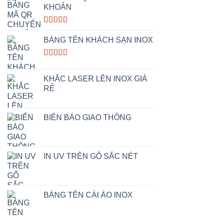
KHOẢN
Rated
5.00
out of 5
BẢNG TÊN KHÁCH SẠN INOX
Rated
5.00
out of 5
KHẮC LASER LÊN INOX GIÁ
RẺ
BIỂN BÁO GIAO THÔNG
IN UV TRÊN GỖ SẮC NÉT
BẢNG TÊN CÀI ÁO INOX