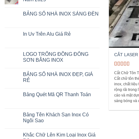
Số
Nhà
No
Inox
Comments
BẢNG SỐ NHÀ INOX SÁNG ĐÈN
–
on
Lựa
Bảng
No
Chọn
Đặt
Comments
Đẳng
Bàn
on
Cấp
Reserved
BẢNG
In Uv Trên Alu Giá Rẻ
Cho
Giá
SỐ
Năm
Rẻ
NHÀ
No
2025
Năm
INOX
Comments
2025
SÁNG
on
ĐÈN
In
LOGO TRỐNG ĐỒNG ĐÔNG
CẮT LASER
Uv
SƠN BẰNG INOX
Trên
Alu
No
Giá
Rated
5
out
Comments
Rẻ
Cắt Chữ Tôn T
BẢNG SỐ NHÀ INOX ĐẸP, GIÁ
on
of 5
LOGO
Cắt chữ tôn t
RẺ
TRỐNG
inox, chất liệ
ĐỒNG
No
rộng rãi trong
ĐÔNG
Comments
Bảng Quét Mã QR Thanh Toán
SƠN
on
cáo và mặt dự
BẰNG
BẢNG
sáng bóng và 
No
INOX
SỐ
Comments
NHÀ
on
INOX
Bảng
Bảng Tên Khách Sạn Inox Có
ĐẸP,
Quét
GIÁ
Ngôi Sao
Mã
RẺ
QR
No
Thanh
Comments
Toán
Khắc Chữ Lên Kim Loại Inox Giá
on
Bảng