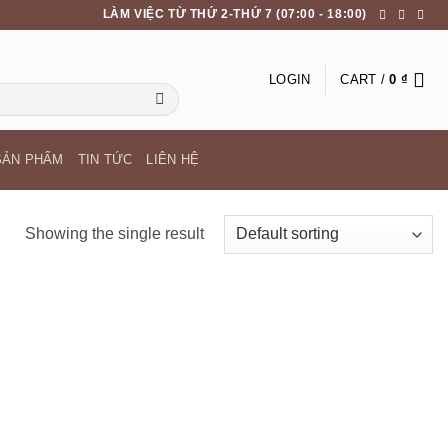
LÀM VIỆC TỪ THỨ 2-THỨ 7 (07:00 - 18:00)
LOGIN
CART /
0
₫
SẢN PHẨM
TIN TỨC
LIÊN HỆ
Showing the single result