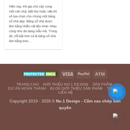
Rated
5
out
Hiện nay, khi gia chủ xây xong
of 5
một căn nhà, biệt thự hoặc villa thì
sẽ lựa chọn cho chúng một bảng
số nhà đẹp. Bảng số nhà được
làm bằng nhiều vật liệu khác nhau
cũng như đa dạng mẫu mã. Trong
đó, nổi bật hơn cả là bảng số nhà
làm bằng inox...
Visa
PayPal
Atm
TRANG CHỦ
GIỚI THIỆU NO.1 DESIGN
SẢN PHẨM
DỰ ÁN HOÀN THÀNH
BLOG GIỚI THIỆU SẢN PHẨM
TIN TỨC
LIÊN HỆ
Copyright 2019 - 2026 ©
No.1 Design - Cấm sao chép bản
quyền