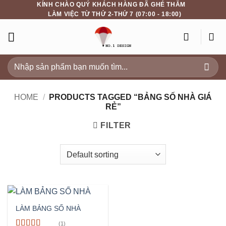
KÍNH CHÀO QUÝ KHÁCH HÀNG ĐÃ GHÉ THĂM
Skip
LÀM VIỆC TỪ THỨ 2-THỨ 7 (07:00 - 18:00)
to
content
Search
for:
HOME
/
PRODUCTS TAGGED “BẢNG SỐ NHÀ GIÁ
RẺ”
FILTER
LÀM BẢNG SỐ NHÀ
(1)