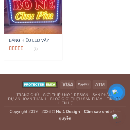
BẢNG HIỆU LED VẪY
(1)
Rated
5
out
of 5
Visa
PayPal
Atm
TRANG CHỦ
GIỚI THIỆU NO.1 DESIGN
SẢN PHẨM
DỰ ÁN HOÀN THÀNH
BLOG GIỚI THIỆU SẢN PHẨM
TIN TỨC
LIÊN HỆ
Copyright 2019 - 2026 ©
No.1 Design - Cấm sao chép bản
quyền