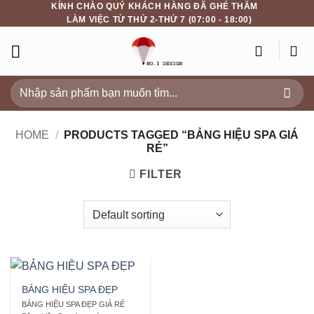
KÍNH CHÀO QUÝ KHÁCH HÀNG ĐÃ GHÉ THĂM
Skip
LÀM VIỆC TỪ THỨ 2-THỨ 7 (07:00 - 18:00)
to
content
Search
for:
HOME
/
PRODUCTS TAGGED “BẢNG HIỆU SPA GIÁ
RẺ”
FILTER
BẢNG HIỆU SPA ĐẸP
BẢNG HIỆU SPA ĐẸP GIÁ RẺ