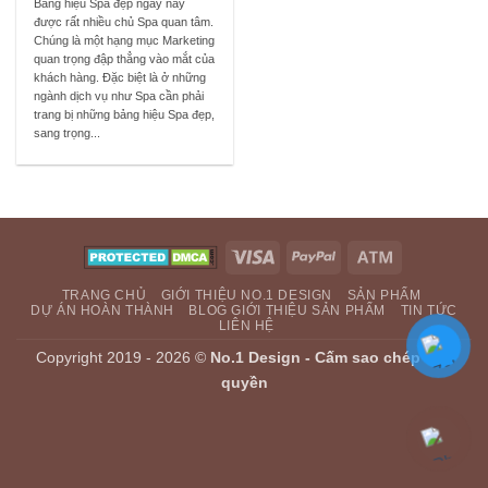
Bảng hiệu Spa đẹp ngày nay
được rất nhiều chủ Spa quan tâm.
Chúng là một hạng mục Marketing
quan trọng đập thẳng vào mắt của
khách hàng. Đặc biệt là ở những
ngành dịch vụ như Spa cần phải
trang bị những bảng hiệu Spa đẹp,
sang trọng...
Visa
PayPal
Atm
TRANG CHỦ
GIỚI THIỆU NO.1 DESIGN
SẢN PHẨM
DỰ ÁN HOÀN THÀNH
BLOG GIỚI THIỆU SẢN PHẨM
TIN TỨC
LIÊN HỆ
Copyright 2019 - 2026 ©
No.1 Design - Cấm sao chép bản
quyền