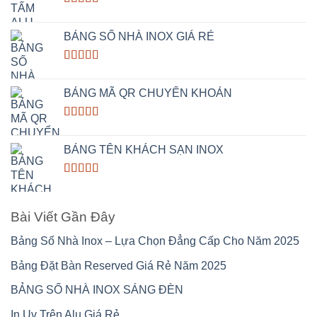
Rated
5.00
out of 5
BẢNG SỐ NHÀ INOX GIÁ RẺ
Rated
5.00
out of 5
BẢNG MÃ QR CHUYỂN KHOẢN
Rated
5.00
out of 5
BẢNG TÊN KHÁCH SẠN INOX
Rated
5.00
out of 5
Bài Viết Gần Đây
Bảng Số Nhà Inox – Lựa Chọn Đẳng Cấp Cho Năm 2025
Bảng Đặt Bàn Reserved Giá Rẻ Năm 2025
BẢNG SỐ NHÀ INOX SÁNG ĐÈN
In Uv Trên Alu Giá Rẻ