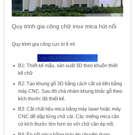
Quy trình gia công chữ inox mica hút nổi
Quy trình gia công cực kì tỉ mỉ.
Zalo đặt hàng 033 332 9577
B1: Thiết kế mẫu, sản xuất 3D theo khuôn thiết
kế chữ
B2: Tạo khung gỗ 3D bằng cách cắt và tiện bằng
máy CNC. Sau đó chà nhám khung khắc gỗ theo
kích thước đã thiết kế.
B3: Cắt chất liệu mica bằng máy laser hoặc máy
CNC để dập từng chữ cái. Các miếng mica cần
có kích thước lớn hơn so với chữ cần ép nổi.
B4: Ép nổi mica bằng máy ép chuyên dụng.