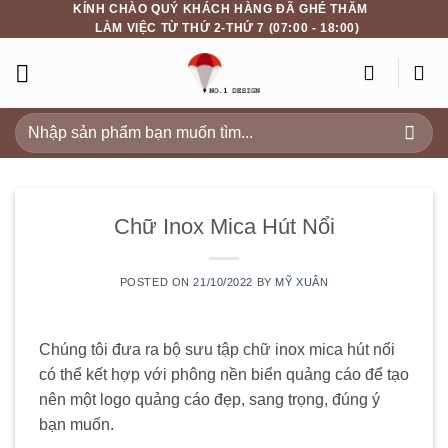
KÍNH CHÀO QUÝ KHÁCH HÀNG ĐÃ GHÉ THĂM
Skip
LÀM VIỆC TỪ THỨ 2-THỨ 7 (07:00 - 18:00)
to
content
Search
for:
Chữ Inox Mica Hút Nổi
POSTED ON
21/10/2022
BY
MỸ XUÂN
Chúng tôi đưa ra bộ sưu tập chữ inox mica hút nổi
có thể kết hợp với phông nền biển quảng cáo để tạo
nên một logo quảng cáo đẹp, sang trọng, đúng ý
bạn muốn.