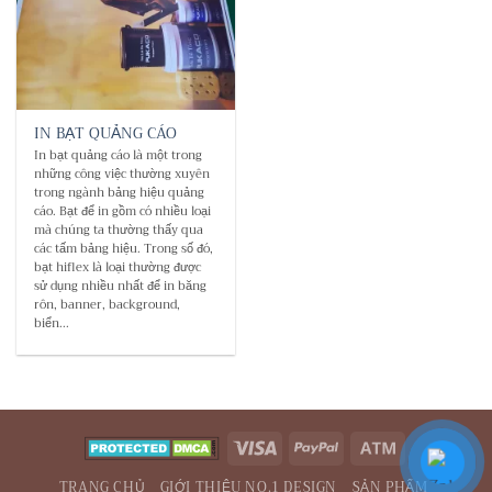
IN BẠT QUẢNG CÁO
In bạt quảng cáo là một trong
những công việc thường xuyên
trong ngành bảng hiệu quảng
cáo. Bạt để in gồm có nhiều loại
mà chúng ta thường thấy qua
các tấm bảng hiệu. Trong số đó,
bạt hiflex là loại thường được
sử dụng nhiều nhất để in băng
rôn, banner, background,
biển...
Visa
PayPal
Atm
TRANG CHỦ
GIỚI THIỆU NO.1 DESIGN
SẢN PHẨM