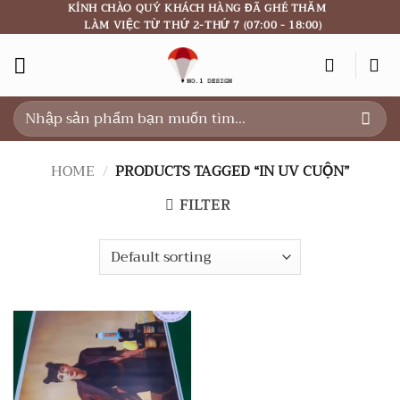
Skip
KÍNH CHÀO QUÝ KHÁCH HÀNG ĐÃ GHÉ THĂM
LÀM VIỆC TỪ THỨ 2-THỨ 7 (07:00 - 18:00)
to
content
Search
for:
HOME
/
PRODUCTS TAGGED “IN UV CUỘN”
FILTER